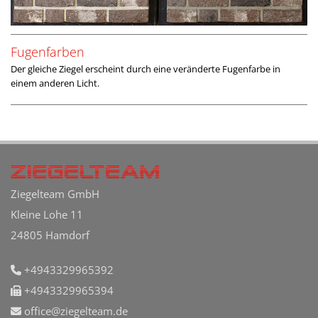
Fugenfarben
Der gleiche Ziegel erscheint durch eine veränderte Fugenfarbe in
einem anderen Licht.
Ziegelteam GmbH
Kleine Lohe 11
24805 Hamdorf
+4943329965392

+4943329965394

office@ziegelteam.de
